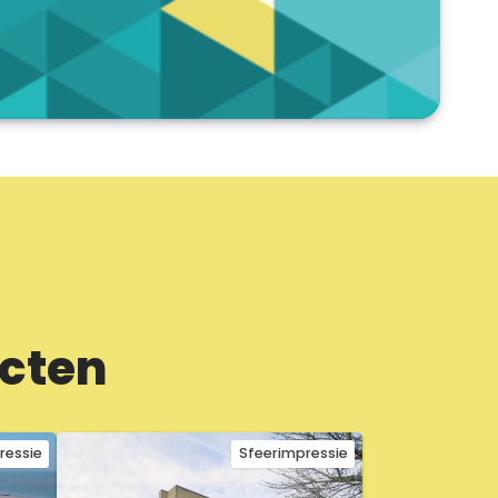
ecten
ressie
Sfeerimpressie