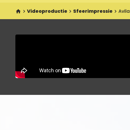
Videoproductie
Sfeerimpressie
Avil