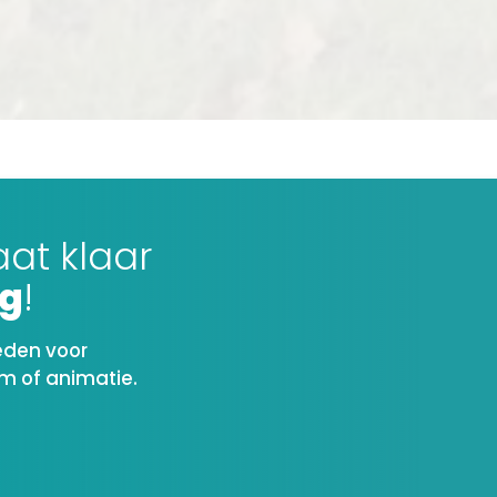
aat klaar
ng
!
eden voor
lm of animatie.