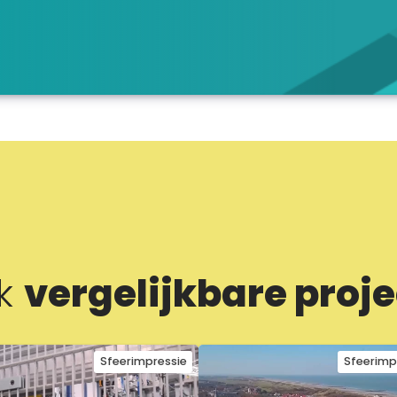
jk
vergelijkbare proj
Sfeerimpressie
Sfeerimp