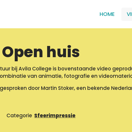
HOME
V
– Open huis
ctuur bij Avila College is bovenstaande video gepro
combinatie van animatie, fotografie en videomateria
ingesproken door Martin Stoker, een bekende Neder
Categorie
Sfeerimpressie