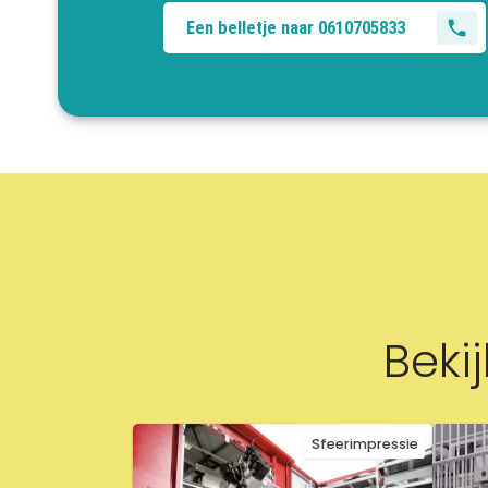
Een belletje naar 0610705833
Beki
Sfeerimpressie