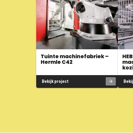
Tuinte machinefabriek –
HEB
Hermle C42
mac
koz
Bekijk project
Bekij