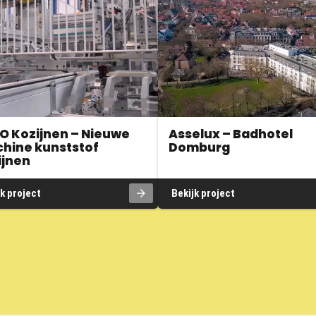
O Kozijnen – Nieuwe
Asselux – Badhotel
hine kunststof
Domburg
ijnen
k project
Bekijk project