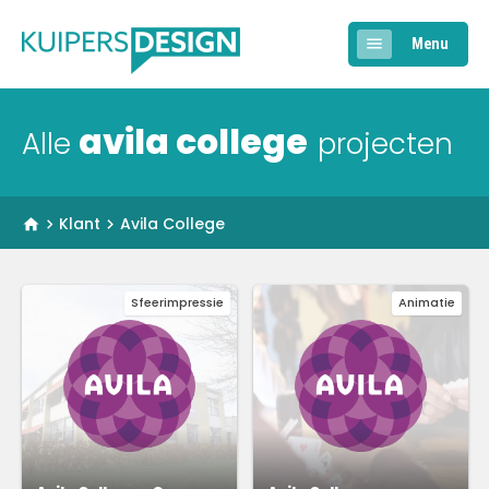
Menu
avila college
Alle
projecten
Klant
Avila College
Sfeerimpressie
Animatie