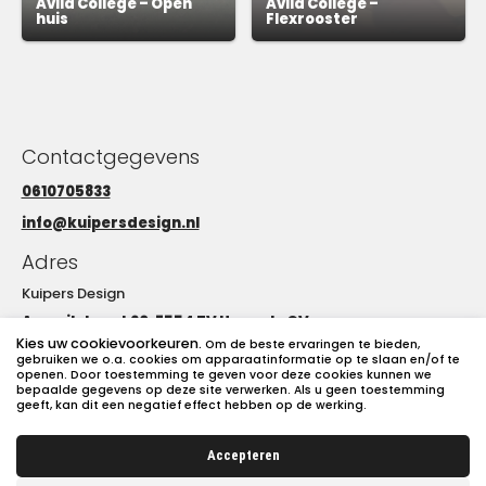
Avila College – Open
Avila College –
huis
Flexrooster
Contactgegevens
0610705833
info@kuipersdesign.nl
Adres
Kuipers Design
Amarilstraat 20, 7554 TV Hengelo OV
Kies uw cookievoorkeuren.
Om de beste ervaringen te bieden,
Openingstijden
gebruiken we o.a. cookies om apparaatinformatie op te slaan en/of te
openen. Door toestemming te geven voor deze cookies kunnen we
bepaalde gegevens op deze site verwerken. Als u geen toestemming
Maandag t/m vrijdag
geeft, kan dit een negatief effect hebben op de werking.
8:00 tot 17:00
Accepteren