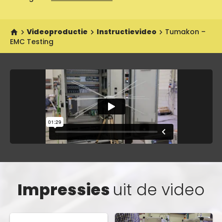
Videoproductie
Instructievideo
Tumakon –
EMC Testing
Impressies
uit de video