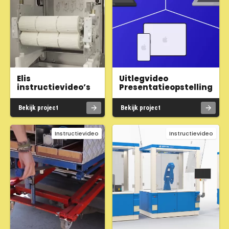
Elis
Uitlegvideo
instructievideo’s
Presentatieopstelling
Bekijk project
Bekijk project
Instructievideo
Instructievideo