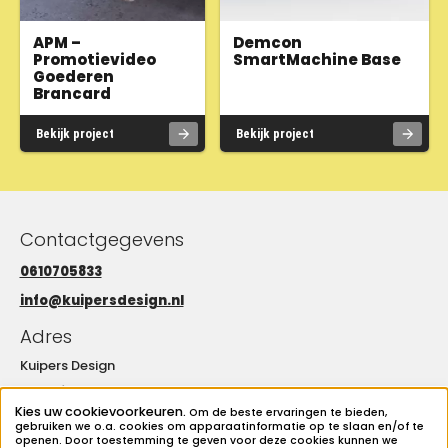
APM –
Demcon
Promotievideo
SmartMachine Base
Goederen
Brancard
Bekijk project
Bekijk project
Contactgegevens
0610705833
info@kuipersdesign.nl
Adres
Kuipers Design
Amarilstraat 20, 7554 TV Hengelo OV
Kies uw cookievoorkeuren.
Om de beste ervaringen te bieden,
Openingstijden
gebruiken we o.a. cookies om apparaatinformatie op te slaan en/of te
openen. Door toestemming te geven voor deze cookies kunnen we