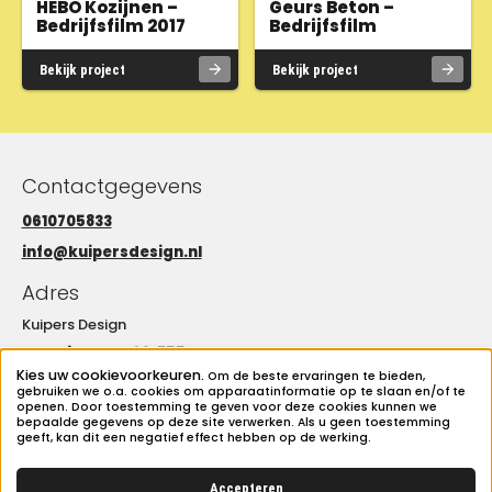
HEBO Kozijnen –
Geurs Beton –
Bedrijfsfilm 2017
Bedrijfsfilm
Bekijk project
Bekijk project
Contactgegevens
0610705833
info@kuipersdesign.nl
Adres
Kuipers Design
Amarilstraat 20, 7554 TV Hengelo OV
Kies uw cookievoorkeuren.
Om de beste ervaringen te bieden,
Openingstijden
gebruiken we o.a. cookies om apparaatinformatie op te slaan en/of te
openen. Door toestemming te geven voor deze cookies kunnen we
bepaalde gegevens op deze site verwerken. Als u geen toestemming
Maandag t/m vrijdag
geeft, kan dit een negatief effect hebben op de werking.
8:00 tot 17:00
Accepteren